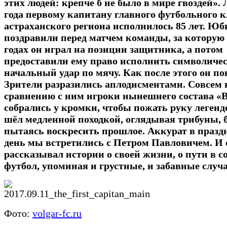
этих людей: крепче б не было в мире гвоздей». 
года первому капитану главного футбольного к
астраханского региона исполнилось 85 лет. Юб
поздравили перед матчем команды, за которую 
годах он играл на позиции защитника, а потом
предоставили ему право исполнить символиче
начальный удар по мячу. Как после этого он по
Зрители разразились аплодисментами. Совсем
сравнению с ним игроки нынешнего состава «
собрались у кромки, чтобы пожать руку легенде
шёл медленной походкой, оглядывая трибуны, 
пытаясь воскресить прошлое. Аккурат в праз
день мы встретились с Петром Павловичем. И 
рассказывал истории о своей жизни, о пути в с
футбол, упоминая и грустные, и забавные случа
Фото:
volgar-fc.ru