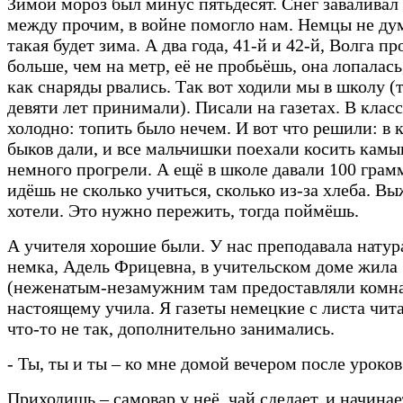
Зимой мороз был минус пятьдесят. Снег заваливал 
между прочим, в войне помогло нам. Немцы не ду
такая будет зима. А два года, 41-й и 42-й, Волга п
больше, чем на метр, её не пробьёшь, она лопалась
как снаряды рвались. Так вот ходили мы в школу (т
девяти лет принимали). Писали на газетах. В клас
холодно: топить было нечем. И вот что решили: в 
быков дали, и все мальчишки поехали косить камы
немного прогрели. А ещё в школе давали 100 грам
идёшь не сколько учиться, сколько из-за хлеба. Вы
хотели. Это нужно пережить, тогда поймёшь.
А учителя хорошие были. У нас преподавала натур
немка, Адель Фрицевна, в учительском доме жила
(неженатым-незамужним там предоставляли комна
настоящему учила. Я газеты немецкие с листа чита
что-то не так, дополнительно занимались.
- Ты, ты и ты – ко мне домой вечером после уроков
Приходишь – самовар у неё, чай сделает, и начинае