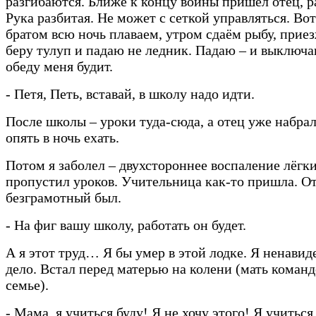
разгибаются. Ближе к концу войны пришёл отец, 
Рука разбитая. Не может с сеткой управляться. Во
братом всю ночь плаваем, утром сдаём рыбу, приез
беру тулуп и падаю не ледник. Падаю – и выключа
обеду меня будит.
- Петя, Петь, вставай, в школу надо идти.
После школы – уроки туда-сюда, а отец уже набрал
опять в ночь ехать.
Потом я заболел – двухстороннее воспаление лёгк
пропустил уроков. Учительница как-то пришла. О
безграмотный был.
- На фиг вашу школу, работать он будет.
А я этот труд… Я бы умер в этой лодке. Я ненавиде
дело. Встал перед матерью на колени (мать команд
семье).
- Мама, я учиться буду! Я не хочу этого! Я учиться