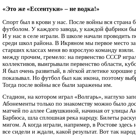
«Это же «Ессентуки» – не водка!»
Спорт был в крови у нас. После войны вся страна 
футболом. У каждого завода, у каждой фабрики бы
И у нас в селе играли. В школе начали проводить 
среди школ района. В Икряном мы первое место за
старших классах меня во взрослую команду взяли.
между прочим, гремело: на первенство СССР игра
коллективов, выигрывали первенство области, кубо
Я был очень развитый, в лёгкой атлетике хорошие 
показывал. Но футбол был как икона, поэтому выбр
Тогда после войны все были заражены им.
Стадион, на котором играл «Волгарь», наглухо зап
Абонементы только по знакомству можно было дос
матчей по аллее Савушкиной, начиная от улицы А
Барбюса, шла сплошная река народу. Билеты раску
мигом. А когда играли, например, в Ростове здесь 
все сидели и ждали, какой результат. Вот так народ