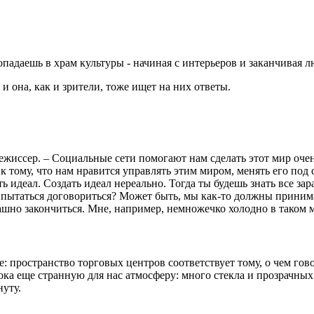
попадаешь в храм культуры - начиная с интерьеров и заканчивая
и она, как и зрители, тоже ищет на них ответы.
режиссер. – Социальные сети помогают нам сделать этот мир оче
 к тому, что нам нравится управлять этим миром, менять его по
сть идеал. Создать идеал нереально. Тогда ты будешь знать все за
пытаться договориться? Может быть, мы как-то должны принимат
ашно закончиться. Мне, например, немножечко холодно в таком 
 пространство торговых центров соответствует тому, о чем гово
ока еще странную для нас атмосферу: много стекла и прозрачны
нуту.