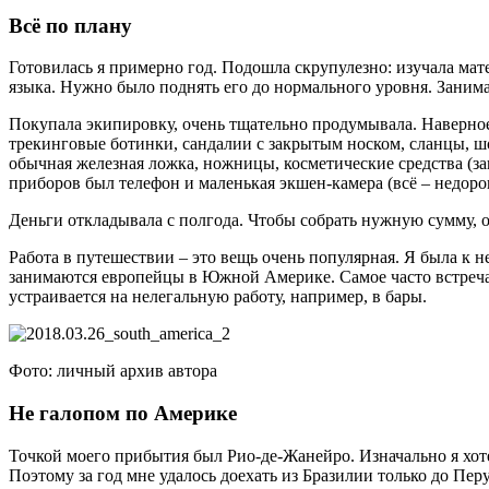
Всё по плану
Готовилась я примерно год. Подошла скрупулезно: изучала мат
языка. Нужно было поднять его до нормального уровня. Занима
Покупала экипировку, очень тщательно продумывала. Наверное
трекинговые ботинки, сандалии с закрытым носком, сланцы, шо
обычная железная ложка, ножницы, косметические средства (за
приборов был телефон и маленькая экшен-камера (всё – недоро
Деньги откладывала с полгода. Чтобы собрать нужную сумму, о
Работа в путешествии – это вещь очень популярная. Я была к не
занимаются европейцы в Южной Америке. Самое часто встреча
устраивается на нелегальную работу, например, в бары.
Фото: личный архив автора
Не галопом по Америке
Точкой моего прибытия был Рио-де-Жанейро. Изначально я хотел
Поэтому за год мне удалось доехать из Бразилии только до Пе