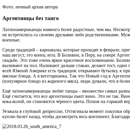
Фото: личный архив автора
Аргентинцы без танго
Латиноамериканцы намного более радостные, чем мы. Несмотря 
не встретились со своими друзьями либо родственниками. Муж
военные.
Среди традиций – карнавалы, которые проходят в феврале, при
наш август, это конец лета. В Боливии, в Перу, на севере Ар
свадьбе. Это тоже очень яркое красочное воспоминание. Боливи
выливают на пол. Наливают дальше стакан, делают тост, один г
всей Южной Америке есть традиция: открывают бутылку, к пр
мясные блюда. А я вегетарианка. Так что Новый год в Аргенти
(популярное блюдо из жареного мяса), люди думали, что я боле
Ещё латиноамериканцы любят танцы – множество самых разных в
Ещё считается, что все аргентинцы пьют вино. Это не так. Вин
кока-колой, он становится чёрного цвета. Похож на горький ве
Уезжала в глубокой депрессии. Оттягивала момент покупки обра
куплю билет назад, чтобы досмотреть весь континент. Благодарн