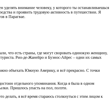
ен уделять внимание человеку, у которого ты останавливаешься
редства и проявить трудовую активность в путешествии. Я
ов в Парагвае.
ли, что есть страны, где могут своровать одинокую женщину,
я туриста. Рио-де-Жанейро и Буэнос-Айрес – одни их самых
ожно объехать Южную Америку, и всё прекрасно. С точки
достоин отдельного упоминания. Когда я была в одном
тылки. Пришлось упасть на пол, ползти.
то делать, я всё время стараюсь столкнуться с этим лицом к