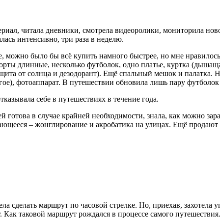
ериал, читала дневники, смотрела видеоролики, мониторила нов
лась интенсивно, три раза в неделю.
, можно было бы всё купить намного быстрее, но мне нравилос
рты длинные, несколько футболок, одно платье, куртка (дышаща
щита от солнца и дезодорант). Ещё спальный мешок и палатка. Н
гое), фотоаппарат. В путешествии обновила лишь пару футболок 
тказывала себе в путешествиях в течение года.
й готова в случае крайней необходимости, знала, как можно зара
ющееся – жонглирование и акробатика на улицах. Ещё продают 
а сделать маршрут по часовой стрелке. Но, приехав, захотела уг
ру. Как таковой маршрут рождался в процессе самого путешествия