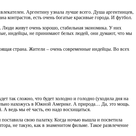
ивлекателен. Аргентину узнала лучше всего. Душа аргентинцев,
на контрастов, есть очень богатые красивые города. И футбол.
. Люди живут очень хорошо, стабильная экономика. У них
тные, индейцы, не принимают белых людей, они думают, что мы
тоящая страна. Жители – очень современные индейцы. Во всех
дет так сложно, что будет холодно и голодно (уходила дня на
ительно нахожусь в Южной Америке. А природа… Да, это мощь.
. А ведь мы её часть, ею надо восхищаться.
я поставила свою палатку. Когда ночью вышла и посветила
тора, не такую, как в знаменитом фильме. Такое развлечение