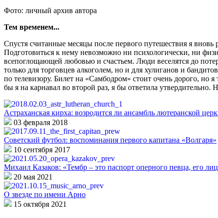
Фото: личный архив автора
Тем временем...
Спустя считанные месяцы после первого путешествия я вновь 
Подготовиться к нему невозможно ни психологически, ни физич
всепоглощающей любовью и счастьем. Люди веселятся до потер
только для торговцев алкоголем, но и для хулиганов и бандит
по телевизору. Билет на «Самбодром» стоит очень дорого, но 
бы я на карнавал во второй раз, я бы ответила утвердительно.
Астраханская кирха: возродится ли ансамбль лютеранской цер
03 февраля 2018
Советский футбол: воспоминания первого капитана «Волгаря»
10 сентября 2017
Михаил Казаков: «Тембр – это паспорт оперного певца, его лиц
20 мая 2021
О звезде по имени Арно
15 октября 2021