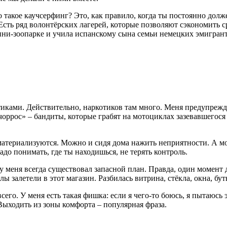
о такое каучсерфинг? Это, как правило, когда ты постоянно долж
сть ряд волонтёрских лагерей, которые позволяют сэкономить с
ини-зоопарке и учила испанскому сына семьи немецких эмигрант
ками. Действительно, наркотиков там много. Меня предупрежда
очоррос» – бандиты, которые грабят на мотоциклах зазевавшегос
материализуются. Можно и сидя дома нажить неприятности. А м
до понимать, где ты находишься, не терять контроль.
у меня всегда существовал запасной план. Правда, один момент 
ы залетели в этот магазин. Разбилась витрина, стёкла, окна, бу
сего. У меня есть такая фишка: если я чего-то боюсь, я пытаюсь э
 Выходить из зоны комфорта – популярная фраза.