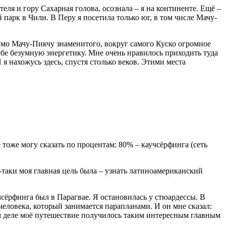
ля и гору Сахарная голова, осознала – я на континенте. Ещё –
арк в Чили. В Перу я посетила только юг, в том числе Мачу-
омимо Мачу-Пикчу знаменитого, вокруг самого Куско огромное
ебе безумную энергетику. Мне очень нравилось приходить туда
 я нахожусь здесь, спустя столько веков. Этими места
 тоже могу сказать по процентам: 80% – каучсёрфинга (сеть
-таки моя главная цель была – узнать латиноамериканский
сёрфинга был в Парагвае. Я остановилась у стюардессы. В
человека, который занимается парапланами. И он мне сказал:
мом деле моё путешествие получилось таким интересным главным