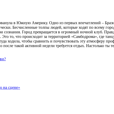
рванула в Южную Америку. Одно из первых впечатлений – Брази
ески. Бесчисленные толпы людей, которые ходят по всему город
и сознания. Город превращается в огромный ночной клуб. Прав
ов. Это то, что происходит за территорией «Самбодрома», где т
я туда ходила, чтобы сравнить и почувствовать эту атмосферу пр
 Но после такой активной недели требуется отдых. Настолько ты 
кви?
о на сцене»