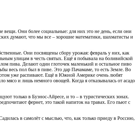
е вещи. Они более социальные: для них это не день, если они
ских думают, что мы все – хорошие математики, шахматисты и
бственные. Они посвящены сбору урожая: февраль у них, как
альным улицам в честь святых. Ещё я побывала на боливийской
калом пива. Делают один глоточек маленький и остальное пиво
бы весь пол был в пиве. Это дар Пачамаме, то есть Земле. Во
потом уже распивают. Ещё в Южной Америке очень любят
о мясо и лишь немного овощей. Когда я отказывалась от асадо
уют только в Буэнос-Айресе, и то – в туристических зонах.
редпочитают фернет, это такой напиток на травах. Его пьют с
Садилась в самолёт с мыслью, что, как только приеду в Россию,