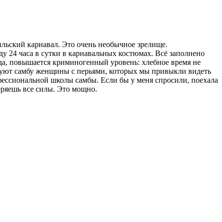
льский карнавал. Это очень необычное зрелище.
у 24 часа в сутки в карнавальных костюмах. Всё заполнено
да, повышается криминогенный уровень: хлебное время не
анцуют самбу женщины с перьями, которых мы привыкли видеть
офессиональной школы самбы. Если бы у меня спросили, поехала
теряешь все силы. Это мощно.