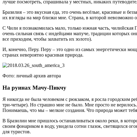
лучше посмотреть, спрашивала у местных, никаких путеводите
Бразилия – это вкусная еда, это очень весёлые, красивые и б
их взгляды на мир близки мне. Страна, в которой невозможно о
С Чили я познакомилась мало, только южная часть, чилийская
очень сильная связь с индейцами мапуче, традиции которых о
все приходим, чтобы захватить их золото).
И, конечно, Перу. Перу – это одно из самых энергетически мо
странах невероятно красивая природа.
Фото: личный архив автора
На руинах Мачу-Пикчу
Я никогда не была человеком с рюкзаком, я росла городским реб
три-четыре). Но страшно мне не было. Мне просто не верилос
Понимаешь, что мы – мелкие создания. Что природа может тебя у
В Бразилии мне пришлось останавливаться около реки, в котор
своим фонариком в воду, увидела сотни глазок, светящихся ого
для туристов.