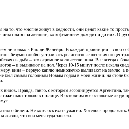
на то, что многие живут в бедности, они ценят какие-то просты
чины платят за женщин, хотя феминизм доходит и до них. О рус
чём не только в Рио-де-Жанейро. В каждой провинции – свои со
гентины безумно любят устраивать религиозные шествия по центр
йская свадьба – это огромное количество пива. Все всегда с бо
лоток – и выливают на пол. Через 10-15 минут после начала свадь
имеру, вина – первую каплю немножечко выливают на землю, а 
не был самым голодным Новым годом в моей жизни: на столе был
ю.
идов. Правда, танго, с которым ассоциируется Аргентина, танц
о тоже пьют только в столице. В основном все остальные люди п
рмут.
тного билета. Не хотелось ехать ужасно. Хотелось продолжать. 
а жизни, что она меня туда занесла.