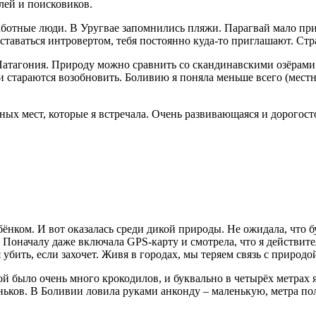
лей и поисковиков.
еззаботные люди. В Уругвае запомнились пляжи. Парагвай мало пр
ставаться интровертом, тебя постоянно куда-то приглашают. Стра
 Патагония. Природу можно сравнить со скандинавскими озёрами
ни стараются возобновить. Боливию я поняла меньше всего (мес
щных мест, которые я встречала. Очень развивающаяся и дорогос
ёнком. И вот оказалась среди дикой природы. Не ожидала, что бу
ь. Поначалу даже включала GPS-карту и смотрела, что я действ
бить, если захочет. Живя в городах, мы теряем связь с природой
ой было очень много крокодилов, и буквально в четырёх метрах 
ньков. В Боливии ловила руками анконду – маленькую, метра пол