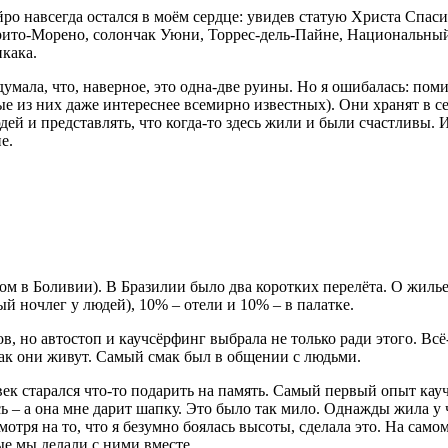
 навсегда остался в моём сердце: увидев статую Христа Спасите
ито-Морено, солончак Уюни, Торрес-дель-Пайне, Национальный п
икака.
 думала, что, наверное, это одна-две руины. Но я ошибалась: п
ые из них даже интереснее всемирно известных). Они хранят в с
ей и представлять, что когда-то здесь жили и были счастливы. И
е.
ом в Боливии). В Бразилии было два коротких перелёта. О жилье
 ночлег у людей), 10% – отели и 10% – в палатке.
, но автостоп и каучсёрфинг выбрала не только ради этого. Всё
 как они живут. Самый смак был в общении с людьми.
ек старался что-то подарить на память. Самый первый опыт кауч
ь – а она мне дарит шапку. Это было так мило. Однажды жила у 
мотря на то, что я безумно боялась высоты, сделала это. На са
ые мы делали с ними вместе.