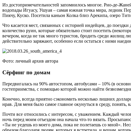
Из достопримечательностей запомнилось многое. Рио-де-Жанейро
водопады Игуасу, Ушуая – самая южная точка мира, ледник Пер
Пикчу, Куско. Посетила каньон Колка близ Арекипа, озеро Тит
Что касается мест, связанных с историей индейцев, до поездки
количество руин, которые обязательно стоит посетить (некотор
вечером, когда не так много туристов, бродить среди жилищ люд
действительно заряжают, особенно если остаться с ними наедин
Фото: личный архив автора
Сёрфинг по домам
Передвигалась на 90% автостопом, автобусами – 10% (в основн
гостеприимства, с помощью которой можно найти безвозмездный
Конечно, всегда приятно сэкономить несколько лишних долларов
нрав. Для меня было самое главное окунуться в среду, понять,
Почти все относились с интересом, с уважением. Каждый челов
ночь перед моим отъездом она начала что-то вязать. Просыпаюс
«Ты не уедешь из моего дома, пока не полетаешь со мной». Нес
образом благодаря людям, которых я встретила, и вещам, котор