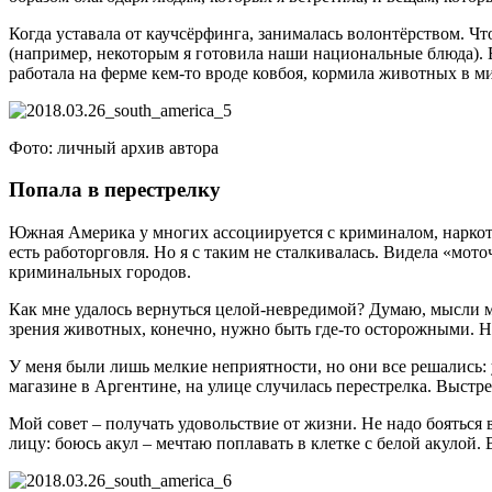
Когда уставала от каучсёрфинга, занималась волонтёрством. Чт
(например, некоторым я готовила наши национальные блюда). Е
работала на ферме кем-то вроде ковбоя, кормила животных в м
Фото: личный архив автора
Попала в перестрелку
Южная Америка у многих ассоциируется с криминалом, наркоти
есть работорговля. Но я с таким не сталкивалась. Видела «мот
криминальных городов.
Как мне удалось вернуться целой-невредимой? Думаю, мысли 
зрения животных, конечно, нужно быть где-то осторожными. На
У меня были лишь мелкие неприятности, но они все решались: 
магазине в Аргентине, на улице случилась перестрелка. Выстрел
Мой совет – получать удовольствие от жизни. Не надо бояться в
лицу: боюсь акул – мечтаю поплавать в клетке с белой акулой.