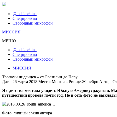
@milakochina
Спецпроекты
Свободный микрофон
МИССИЯ
МЕНЮ
@milakochina
Спецпроекты
Свободный микрофон
МИССИЯ
Тропами индейцев – от Бразилии до Перу
Дата:
26 марта 2018
Место:
Москва - Рио-де-Жанейро
Автор:
Ок
Я с детства мечтала увидеть Южную Америку: джунгли, Мачу
путешествии провела почти год. Но в сеть фото не выкладыв
Фото: личный архив автора