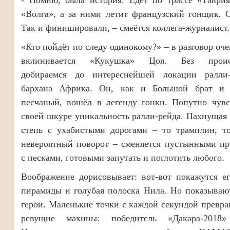
- Помню, была история. Едет по трассе «Таврия
«Волга», а за ними летит французский гонщик. 
Так и финишировали, – смеётся коллега-журналист.
«Кто пойдёт по следу одинокому?» – в разговор оче
вклинивается «Кукушка» Цоя. Без проис
добираемся до интереснейшей локации ралли
бархана Африка. Он, как и Большой брат и
песчаный, вошёл в легенду гонки. Попутно чувс
своей шкуре уникальность ралли-рейда. Пахнуща
степь с ухабистыми дорогами – то трамплин, то
невероятный поворот – сменяется пустынными пр
с песками, готовыми запутать и поглотить любого.
Воображение дорисовывает: вот-вот покажутся е
пирамиды и голубая полоска Нила. Но показываю
герои. Маленькие точки с каждой секундой превр
ревущие махины: победитель «Дакара-2018»