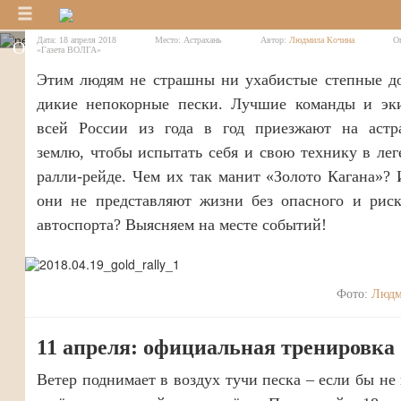
Фот
Дата:
18 апреля 2018
Место:
Астрахань
Автор:
Людмила Кочина
Оп
Обогнать стихию: на трассах «Золота Кагана-201
«Газета ВОЛГА»
Этим людям не страшны ни ухабистые степные до
дикие непокорные пески. Лучшие команды и эк
всей России из года в год приезжают на астр
землю, чтобы испытать себя и свою технику в ле
ралли-рейде. Чем их так манит «Золото Кагана»?
они не представляют жизни без опасного и риск
автоспорта? Выясняем на месте событий!
Фото:
Людм
11 апреля: официальная тренировка
Ветер поднимает в воздух тучи песка – если бы не