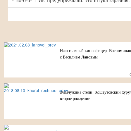
- Во-о-о-т! Мы предупреждали: это штука заразная.
Наш главный киноофицер. Воспоминани
с Василием Лановым
Жемчужина степи: Хошеутовский хуру
второе рождение