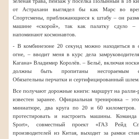
зелёная трава, пейзаж у посёлка Полынный в 18 к
от Астрахани выглядел бы как Марс во вре
Cпортсмены, приближающиеся к штабу – он разме
машине «скорой», так как палатку сдуло – 
напоминают космонавтов.
- В комбинезоне 20 секунд можно находиться в 
огне, – вводит меня в курс дела замруководител
Кагана» Владимир Королёв. – Бельё, включая носки
должны быть пропитаны несгораемым со
Обязательны перчатки и сертифицированный шлем
Все получают дорожные книги: маршрут на ралли-
известен заранее. Официальная тренировка – эт
миниатюре, два круга по 20 и 60 километров. 
протестировать и настроить машины. Команд
Sport», совместный проект «ГАЗ Рейд С
производителей из Китая, выходит за рамки ста