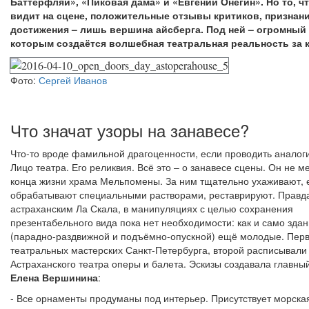
Баттерфляй», «Пиковая дама» и «Евгений Онегин». Но то, ч
видит на сцене, положительные отзывы критиков, признани
достижения – лишь вершина айсберга. Под ней – огромный 
которым создаётся волшебная театральная реальность за 
Фото:
Сергей Иванов
Что значат узоры на занавесе?
Что-то вроде фамильной драгоценности, если проводить аналог
Лицо театра. Его реликвия. Всё это – о занавесе сцены. Он не м
конца жизни храма Мельпомены. За ним тщательно ухаживают, 
обрабатывают специальными растворами, реставрируют. Правда,
астраханским Ла Скала, в манипуляциях с целью сохранения
презентабельного вида пока нет необходимости: как и само здан
(парадно-раздвижной и подъёмно-опускной) ещё молодые. Пер
театральных мастерских Санкт-Петербурга, второй расписывали 
Астраханского театра оперы и балета. Эскизы создавала главны
Елена Вершинина
:
- Все орнаменты продуманы под интерьер. Присутствует морска