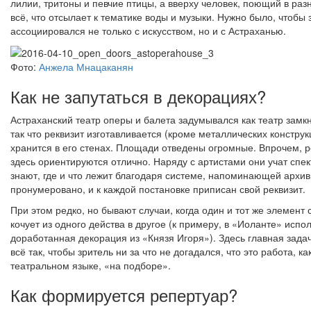
лилии, тритоны и певчие птицы, а вверху человек, поющий в раз
всё, что отсылает к тематике воды и музыки. Нужно было, чтобы 
ассоциировался не только с искусством, но и с Астраханью.
Фото:
Анжела Мнацаканян
Как не запутаться в декорациях?
Астраханский театр оперы и балета задумывался как театр замкн
так что реквизит изготавливается (кроме металлических конструк
хранится в его стенах. Площади отведены огромные. Впрочем, 
здесь ориентируются отлично. Наряду с артистами они учат спек
знают, где и что лежит благодаря системе, напоминающей архив
пронумеровано, и к каждой постановке приписан свой реквизит.
При этом редко, но бывают случаи, когда один и тот же элемент
кочует из одного действа в другое (к примеру, в «Иоланте» испо
доработанная декорация из «Князя Игоря»). Здесь главная задач
всё так, чтобы зритель ни за что не догадался, что это работа, ка
театральном языке, «на подборе».
Как формируется репертуар?