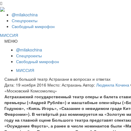
@milakochina
Спецпроекты
Свободный микрофон
МИССИЯ
МЕНЮ
@milakochina
Спецпроекты
Свободный микрофон
МИССИЯ
Самый большой театр Астрахани в вопросах и ответах
Дата:
19 ноября 2016
Место:
Астрахань
Автор:
Людмила Кочина
«Московский Комсомолец»
Астраханский государственный театр оперы и балета став
премьеры («Андрей Рублёв») и масштабные опен-эйры («Б
Годунов», «Князь Игорь», «Сказание о невидимом граде Кит
Февронии»). В четвёртый раз номинируется на «Золотую ма
году на главной сцене Большого театра представят спектак
«Осуждение Фауста», а ранее в числе номинантов были «М