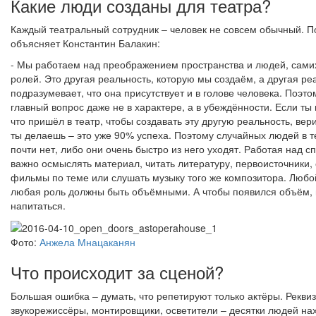
Какие люди созданы для театра?
Каждый театральный сотрудник – человек не совсем обычный. П
объясняет Константин Балакин:
- Мы работаем над преображением пространства и людей, сами
ролей. Это другая реальность, которую мы создаём, а другая ре
подразумевает, что она присутствует и в голове человека. Поэто
главный вопрос даже не в характере, а в убеждённости. Если ты 
что пришёл в театр, чтобы создавать эту другую реальность, вери
ты делаешь – это уже 90% успеха. Поэтому случайных людей в т
почти нет, либо они очень быстро из него уходят. Работая над с
важно осмыслять материал, читать литературу, первоисточники,
фильмы по теме или слушать музыку того же композитора. Любой
любая роль должны быть объёмными. А чтобы появился объём,
напитаться.
Фото:
Анжела Мнацаканян
Что происходит за сценой?
Большая ошибка – думать, что репетируют только актёры. Рекви
звукорежиссёры, монтировщики, осветители – десятки людей на