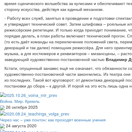
время сценического волшебства за кулисами и обеспечивают те
сторону искусства, действуя как единый механизм.
- Работу всех служб, занятых в проведении и подготовки спектак
и утверждает технический совет. Затем шлифовка – рояльные и
режиссёрские репетиции. И только когда приходит понимание, чт
порядке делать, в план работы включают технический прогон. Сп
(то есть даёт команды на переключение положений света, пере
декораций и так далее) помощник режиссёра. Для него ориентир
музыка, а для костюмеров и реквизиторов – мизансцены, – раст
заведующий художественно-постановочной частью
Владимир Д
Кстати, опущенный занавес ещё не означает, что обязанности с
художественно-постановочной части закончились. Из театра они
из последних. Такой вот круговорот: от демонтажа декораций по
постановки до сбора – к другой. И порой на это есть лишь одна н
Война. Мир. Кремль
26 октября 2025
Через час – уже понтон: как проходят военные учения
24 августа 2020