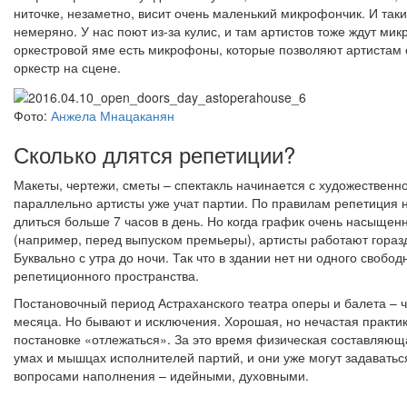
ниточке, незаметно, висит очень маленький микрофончик. И так
немеряно. У нас поют из-за кулис, и там артистов тоже ждут ми
оркестровой яме есть микрофоны, которые позволяют артистам
оркестр на сцене.
Фото:
Анжела Мнацаканян
Сколько длятся репетиции?
Макеты, чертежи, сметы – спектакль начинается с художественно
параллельно артисты уже учат партии. По правилам репетиция 
длиться больше 7 часов в день. Но когда график очень насыщен
(например, перед выпуском премьеры), артисты работают гораз
Буквально с утра до ночи. Так что в здании нет ни одного свобод
репетиционного пространства.
Постановочный период Астраханского театра оперы и балета – 
месяца. Но бывают и исключения. Хорошая, но нечастая практик
постановке «отлежаться». За это время физическая составляющ
умах и мышцах исполнителей партий, и они уже могут задаватьс
вопросами наполнения – идейными, духовными.