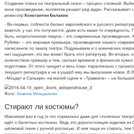
Создание плана на театральный сезон – процесс сложный. Выби
иное произведение, коллектив решает ряд задач. Рассказывает 
режиссёр
Константин Балакин
:
- Во-первых, соблюсти баланс европейского и русского репертуа
кажется, у нас это получается, даже есть какая-то очерёдность. 
быть, незаполненная лакуна – это современные произведения. 
Рублёв» – это мировая премьера, произведение нашего совреме
написанное по заказу театра. Подумываем и о комических опера
нет ощущения, что мы может брать этот репертуар. Во-вторых, 
количеством премьер и тем, сколько времени и финансов нужно 
подготовки. От этого танцует и весь план: параллельно с прокат
текущего репертуара и не в ущерб ему мы выпускаем новое. В 2
«Моцарт и Сальери» на малой сцене и «Травиата» – на большой
Фото:
Анжела Мнацаканян
Стирают ли костюмы?
Максимум раз в год (и это нормально даже для столичных театро
идёт о балетных костюмах. Ведь это дорогостоящие изделия из б
шёлковой ткани с ручной росписью. И чем чаще их стирать, тем 