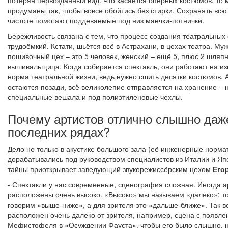
потерян первозданный вид. Что касается оперных костюмов, то 
продуманы так, чтобы вовсе обойтись без стирки. Сохранять всю
чистоте помогают поддеваемые под низ маечки-потнички.
Бережливость связана с тем, что процесс создания театральных
трудоёмкий. Кстати, шьётся всё в Астрахани, в цехах театра. Му
пошивочный цех – это 5 человек, женский – ещё 5, плюс 2 шляп
вышивальщица. Когда собирается спектакль, они работают на изн
норма театральной жизни, ведь нужно сшить десятки костюмов. А
остаются позади, всё великолепие отправляется на хранение – 
специальные вешала и под полиэтиленовые чехлы.
Почему артистов отлично слышно даж
последних рядах?
Дело не только в акустике большого зала (её инженерные нормат
дорабатывались под руководством специалистов из Италии и Яп
тайны приоткрывает заведующий звукорежиссёрским цехом
Его
- Спектакли у нас современные, сценография сложная. Иногда а
расположены очень высоко. «Высоко» мы называем «далеко»: то
говорим «выше-ниже», а для зрителя это «дальше-ближе». Так во
расположен очень далеко от зрителя, например, сцена с появл
Мефистофеля в «Осуждении Фауста», чтобы его было слышно, 